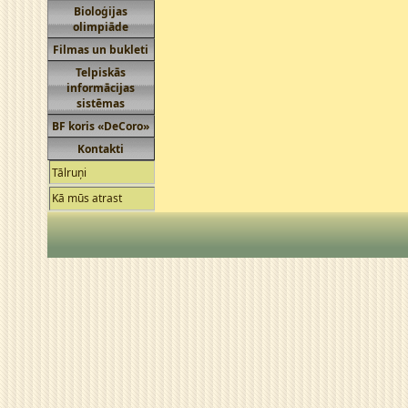
Bioloģijas
olimpiāde
Filmas un bukleti
Telpiskās
informācijas
sistēmas
BF koris «DeCoro»
Kontakti
Tālruņi
Kā mūs atrast