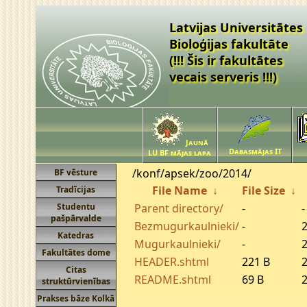
Latvijas Universitātes
Bioloģijas fakultāte
(!!! Šis ir fakultātes
vecais serveris !!!)
Jaunā
Dabasmājas IT
LU BF mājas lapa
/konf/apsek/zoo/2014/
BF vēsture
File Name
↓
File Size
↓
Tradīcijas
Studentu
Parent directory/
-
-
pašpārvalde
Bezmugurkaulnieki/
-
2
Katedras
Mugurkaulnieki/
-
2
Fakultātes dome
HEADER.shtml
221 B
2
Citas
README.shtml
69 B
2
struktūrvienības
Prakses bāze Kolkā