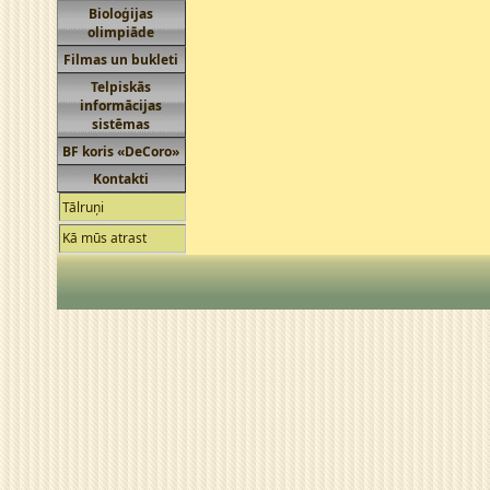
Bioloģijas
olimpiāde
Filmas un bukleti
Telpiskās
informācijas
sistēmas
BF koris «DeCoro»
Kontakti
Tālruņi
Kā mūs atrast