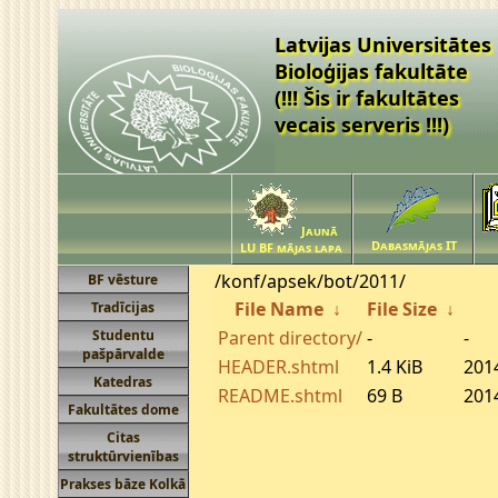
Latvijas Universitātes
Bioloģijas fakultāte
(!!! Šis ir fakultātes
vecais serveris !!!)
Jaunā
Dabasmājas IT
LU BF mājas lapa
/konf/apsek/bot/2011/
BF vēsture
File Name
↓
File Size
↓
Tradīcijas
Studentu
Parent directory/
-
-
pašpārvalde
HEADER.shtml
1.4 KiB
201
Katedras
README.shtml
69 B
201
Fakultātes dome
Citas
struktūrvienības
Prakses bāze Kolkā