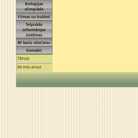
Bioloģijas
olimpiāde
Filmas un bukleti
Telpiskās
informācijas
sistēmas
BF koris «DeCoro»
Kontakti
Tālruņi
Kā mūs atrast