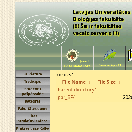
Latvijas Universitātes
Bioloģijas fakultāte
(!!! Šis ir fakultātes
vecais serveris !!!)
Jaunā
Dabasmājas IT
LU BF mājas lapa
/grozs/
BF vēsture
File Name
↓
File Size
↓
Tradīcijas
Studentu
Parent directory/
-
-
pašpārvalde
par_BF/
-
2026
Katedras
Fakultātes dome
Citas
struktūrvienības
Prakses bāze Kolkā